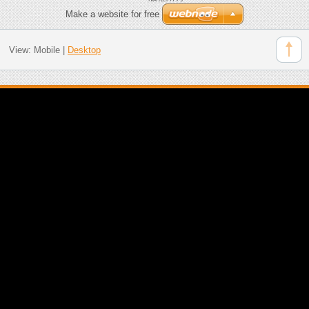
Make a website for free
View:
Mobile
|
Desktop